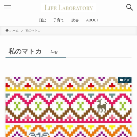
日記
子育て
読書
ABOUT
ホーム
私のマトカ
私のマトカ
– tag –
読書