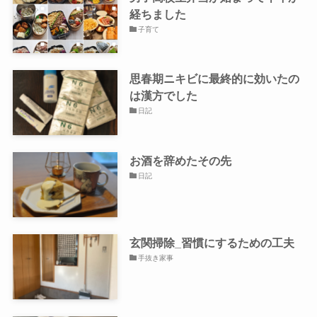
経ちました
子育て
思春期ニキビに最終的に効いたの
は漢方でした
日記
お酒を辞めたその先
日記
玄関掃除_習慣にするための工夫
手抜き家事