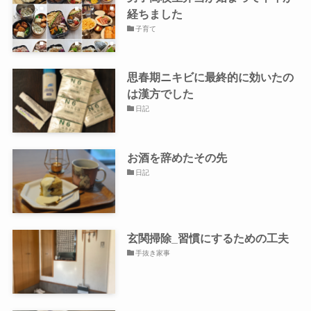
経ちました
子育て
思春期ニキビに最終的に効いたの
は漢方でした
日記
お酒を辞めたその先
日記
玄関掃除_習慣にするための工夫
手抜き家事