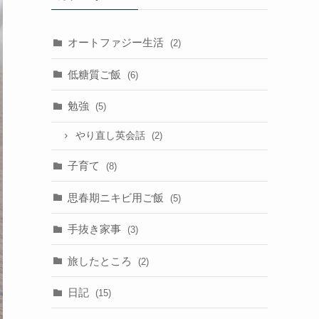
オートファジー生活
(2)
低糖質ご飯
(6)
勉強
(5)
やり直し英会話
(2)
子育て
(8)
思春期ニキビ用ご飯
(5)
手抜き家事
(3)
旅したところ
(2)
日記
(15)