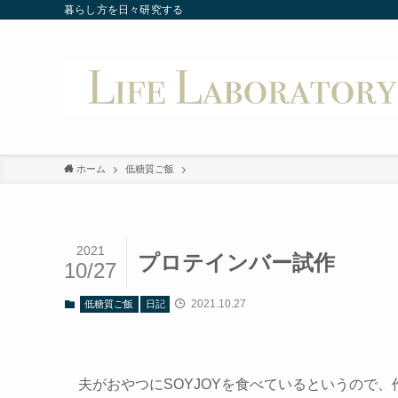
暮らし方を日々研究する
ホーム
低糖質ご飯
2021
プロテインバー試作
10/27
2021.10.27
低糖質ご飯
日記
夫がおやつにSOYJOYを食べているというので