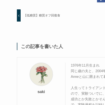
【低糖質】糖質オフ回復食
この記事を書いた人
1976年11月生まれ
同じ歳の夫と、2004
Anneと山に囲まれ
人生ってトライアン
saki
ので、実験ついでに
成功とか失敗とかそ
で、実験過程を記録