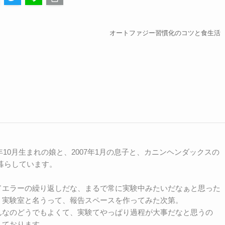
オートファジー習慣化のコツと食生活
年10月生まれの娘と、2007年1月の息子と、カニンヘンダックスの
て暮らしています。
ドエラーの繰り返しだな、まるで常に実験中みたいだなぁと思った
、実験室と名うって、報告スペースを作ってみた次第。
んなのどうでもよくて、実験てやっぱり過程が大事だなと思うの
しております。