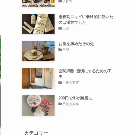
子育て
思春期ニキビに最終的に効いた
のは漢方でした
日記
お酒を辞めたその先
日記
玄関掃除_習慣にするための工
夫
手抜き家事
200円でIHが綺麗に
手抜き家事
カテゴリー